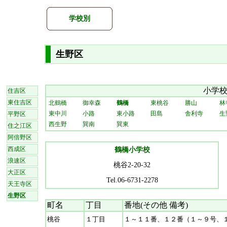
学校別
生野区
小学
住吉区
東住吉区
北鶴橋
御幸森
鶴橋
東桃谷
勝山
林
東中川
小路
東小路
田島
舎利寺
生
平野区
西生野
巽南
巽東
住之江区
阿倍野区
西成区
鶴橋小学校
浪速区
桃谷2-20-32
大正区
Tel.06-6731-2278
天王寺区
生野区
町名
丁目
番地(その他 備考)
桃谷
１丁目
１～１１番、１２番（１～９号、