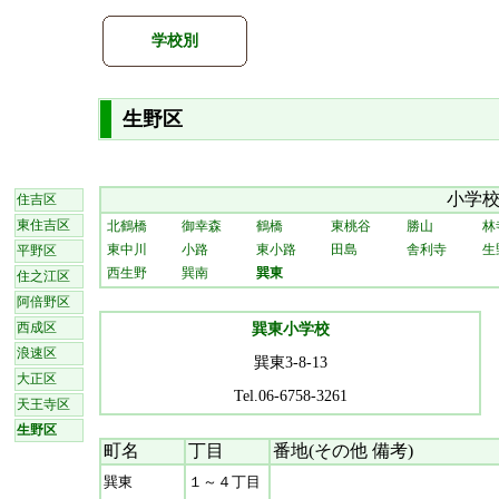
学校別
生野区
小学
住吉区
東住吉区
北鶴橋
御幸森
鶴橋
東桃谷
勝山
林
東中川
小路
東小路
田島
舎利寺
生
平野区
西生野
巽南
巽東
住之江区
阿倍野区
西成区
巽東小学校
浪速区
巽東3-8-13
大正区
Tel.06-6758-3261
天王寺区
生野区
町名
丁目
番地(その他 備考)
巽東
１～４丁目